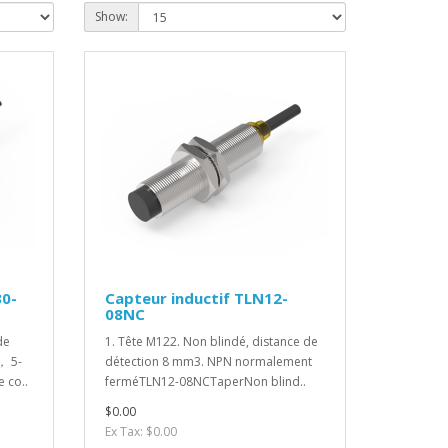
Show:
30-
Capteur inductif TLN12-
08NC
de
1. Tête M122. Non blindé, distance de
， 5-
détection 8 mm3. NPN normalement
 co..
ferméTLN12-08NCTaperNon blind..
$0.00
Ex Tax: $0.00