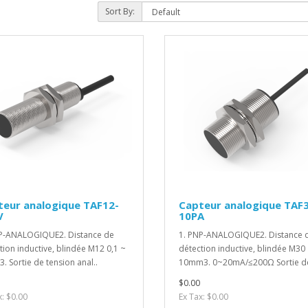
Sort By:
teur analogique TAF12-
Capteur analogique TAF
V
10PA
P-ANALOGIQUE2. Distance de
1. PNP-ANALOGIQUE2. Distance 
tion inductive, blindée M12 0,1 ~
détection inductive, blindée M30
. Sortie de tension anal..
10mm3. 0~20mA/≤200Ω Sortie de
$0.00
x: $0.00
Ex Tax: $0.00