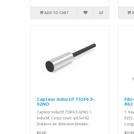
ADD TO CART
Capteur inductif TSSF6.5-
Fibr
02NO
R62
Capteur inductif TSSF6.5-02NO 1.
1. Ra
Inductif, Corps court: φ6.5x182.
R252.
Distance de détection blindée..
Longu
$0.00
$0.00