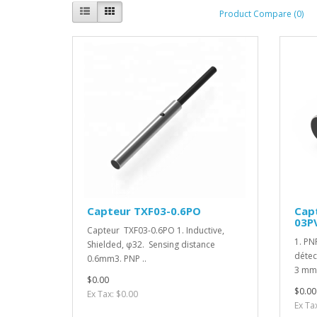
Product Compare (0)
Capteur TXF03-0.6PO
Cap
03P
Capteur TXF03-0.6PO 1. Inductive,
1. PN
Shielded, φ32. Sensing distance
détec
0.6mm3. PNP ..
3 mm3
$0.00
$0.00
Ex Tax: $0.00
Ex Ta