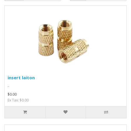
insert laiton
..
$0.00
Ex Tax: $0.00