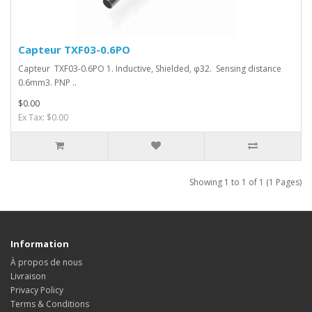
Capteur TXF03-0.6PO
Capteur TXF03-0.6PO 1. Inductive, Shielded, φ32. Sensing distance
0.6mm3. PNP ..
$0.00
Ex Tax: $0.00
Showing 1 to 1 of 1 (1 Pages)
Information
À propos de nous
Livraison
Privacy Policy
Terms & Conditions